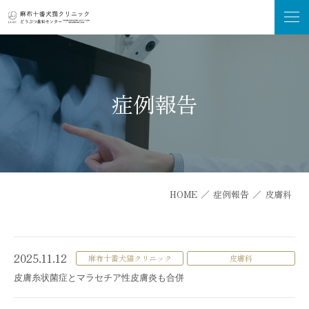
症例報告
HOME
／
症例報告
／
皮膚科
2025.11.12
麻布十番犬猫クリニック
皮膚科
皮膚糸状菌症とマラセチア性皮膚炎も合併