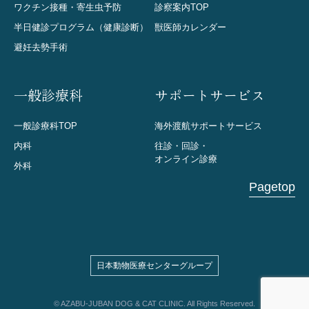
ワクチン接種・寄生虫予防
診察案内TOP
半日健診プログラム（健康診断）
獣医師カレンダー
避妊去勢手術
一般診療科
サポートサービス
一般診療科TOP
海外渡航サポートサービス
内科
往診・回診・
オンライン診療
外科
Pagetop
日本動物医療センターグループ
© AZABU-JUBAN DOG & CAT CLINIC. All Rights Reserved.