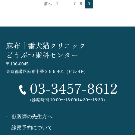
投
前へ
1
…
7
8
9
稿
の
ペ
ー
ジ
送
り
麻布十番犬猫クリニック
どうぶつ歯科センター
〒106-0045
東京都港区麻布十番 2-8-5-401（ビル４F）
03-3457-8612
（診察時間 10:00〜13:00/14:30〜18:30）
獣医師の先生方へ
診察予約について