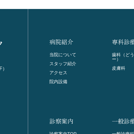
ク
病院紹介
専科診
当院について
歯科（ど
ー）
スタッフ紹介
皮膚科
F）
アクセス
院内設備
診察案内
一般診
診察案内TOP
一般診療科